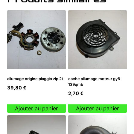
allumage origine piaggio zip 2t
cache allumage moteur gy6
139qmb
39,80
€
2,70
€
Ajouter au panier
Ajouter au panier