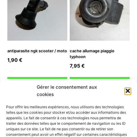
antiparasite ngk scooter / moto
cache allumage piaggio
typhoon
1,90
€
7,95
€
Ajouter au panier
Ajouter au panier
Gérer le consentement aux
cookies
INFORMATION
Pour offrir les meilleures expériences, nous utilisons des technologies
telles que les cookies pour stocker et/ou accéder aux informations des
Mon compte
appareils. Le fait de consentir à ces technologies nous permettra de
traiter des données telles que le comportement de navigation ou les ID
Nous contacter
uniques sur ce site. Le fait de ne pas consentir ou de retirer son
Mode paiement
consentement peut avoir un effet négatif sur certaines caractéristiques