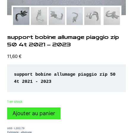
support bobine allumage piaggio zip
50 4t 2021 – 2023
11,60
€
support bobine allumage piaggio zip 50 
4t 2021 - 2023
1 en stock
quantité
Ajouter au panier
de
support
bobine
UGS :
L202.79
allumage
Catégorie :
allumage