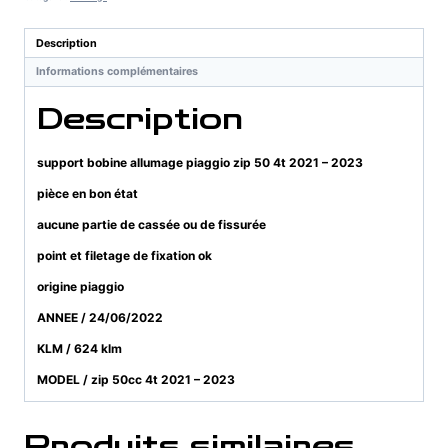
piaggio
zip
Description
50
Informations complémentaires
4t
2021
Description
-
2023
support bobine allumage piaggio zip 50 4t 2021 – 2023
pièce en bon état
aucune partie de cassée ou de fissurée
point et filetage de fixation ok
origine piaggio
ANNEE / 24/06/2022
KLM / 624 klm
MODEL / zip 50cc 4t 2021 – 2023
Produits similaires