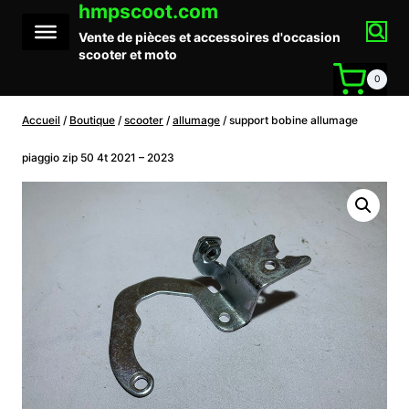
hmpscoot.com
Aller
au
Vente de pièces et accessoires d'occasion
contenu
scooter et moto
0
Accueil
/
Boutique
/
scooter
/
allumage
/
support bobine allumage
piaggio zip 50 4t 2021 – 2023