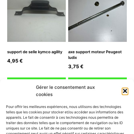
support de selle kymco agility
axe support moteur Peugeot
ludix
4,95
€
3,75
€
Ajouter au panier
Ajouter au panier
Gérer le consentement aux
cookies
INFORMATION
Pour offrir les meilleures expériences, nous utilisons des technologies
telles que les cookies pour stocker et/ou accéder aux informations des
Mon compte
appareils. Le fait de consentir à ces technologies nous permettra de
traiter des données telles que le comportement de navigation ou les ID
Nous contacter
uniques sur ce site. Le fait de ne pas consentir ou de retirer son
Mode paiement
consentement peut avoir un effet négatif sur certaines caractéristiques