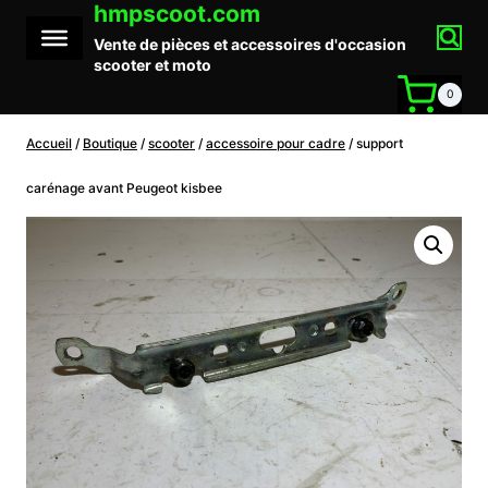
hmpscoot.com
Aller
au
Vente de pièces et accessoires d'occasion
contenu
scooter et moto
0
Accueil
/
Boutique
/
scooter
/
accessoire pour cadre
/
support
carénage avant Peugeot kisbee