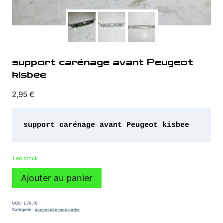
support carénage avant Peugeot
kisbee
2,95
€
support carénage avant Peugeot kisbee
1 en stock
quantité
Ajouter au panier
de
support
carénage
UGS :
L78.16
avant
Catégorie :
accessoire pour cadre
Peugeot