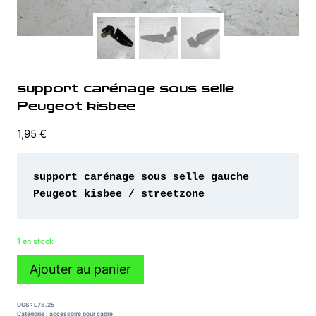
support carénage sous selle
Peugeot kisbee
1,95
€
support carénage sous selle gauche 
Peugeot kisbee / streetzone
1 en stock
quantité
Ajouter au panier
de
support
carénage
UGS :
L78.25
sous
Catégorie :
accessoire pour cadre