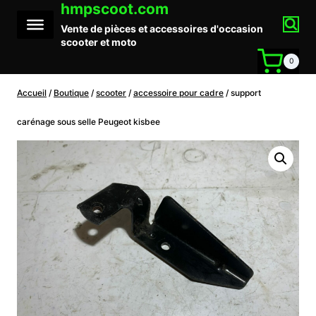
hmpscoot.com
Aller
au
Vente de pièces et accessoires d'occasion
contenu
scooter et moto
0
Accueil
/
Boutique
/
scooter
/
accessoire pour cadre
/
support
carénage sous selle Peugeot kisbee