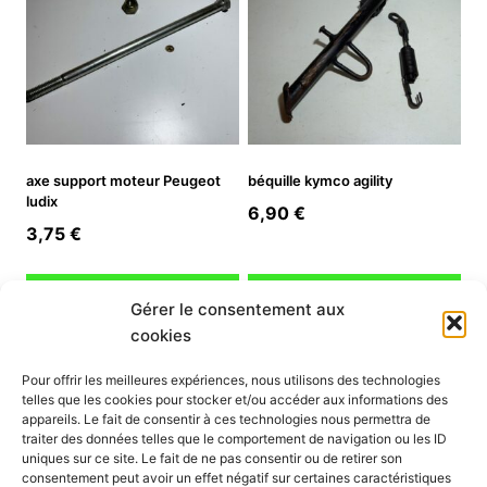
axe support moteur Peugeot
béquille kymco agility
ludix
6,90
€
3,75
€
Ajouter au panier
Ajouter au panier
Gérer le consentement aux
cookies
INFORMATION
Pour offrir les meilleures expériences, nous utilisons des technologies
telles que les cookies pour stocker et/ou accéder aux informations des
Mon compte
appareils. Le fait de consentir à ces technologies nous permettra de
traiter des données telles que le comportement de navigation ou les ID
Nous contacter
uniques sur ce site. Le fait de ne pas consentir ou de retirer son
Mode paiement
consentement peut avoir un effet négatif sur certaines caractéristiques