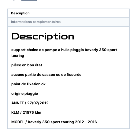
pompe
à
Description
huile
Informations complémentaires
piaggio
beverly
Description
350
sport
touring
support chaine de pompe à huile piaggio beverly 350 sport
touring
pièce en bon état
aucune partie de cassée ou de fissurée
point de fixation ok
origine piaggio
ANNEE / 27/07/2012
KLM / 21575 klm
MODEL / beverly 350 sport touring 2012 – 2016