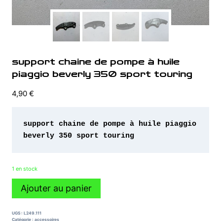
support chaine de pompe à huile
piaggio beverly 350 sport touring
4,90
€
support chaine de pompe à huile piaggio 
beverly 350 sport touring 
1 en stock
quantité
Ajouter au panier
de
support
chaine
UGS :
L249.111
de
Catégorie :
accessoires