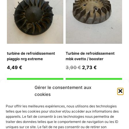
turbine de refroidissement
Turbine de refroidissement
piaggio nrg extreme
mbk ovetto / booster
Le
Le
4,49
€
3,90
€
2,73
€
prix
prix
initial
actuel
Ajouter au panier
Ajouter au panier
Gérer le consentement aux
était :
est :
cookies
3,90 €.
2,73 €.
INFORMATION
Pour offrir les meilleures expériences, nous utilisons des technologies
telles que les cookies pour stocker et/ou accéder aux informations des
Mon compte
appareils. Le fait de consentir à ces technologies nous permettra de
traiter des données telles que le comportement de navigation ou les ID
Nous contacter
uniques sur ce site. Le fait de ne pas consentir ou de retirer son
Mode paiement