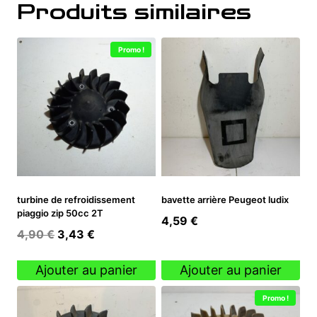
Produits similaires
Promo !
turbine de refroidissement
bavette arrière Peugeot ludix
piaggio zip 50cc 2T
4,59
€
Le
Le
4,90
€
3,43
€
prix
prix
initial
actuel
Ajouter au panier
Ajouter au panier
était :
est :
Promo !
4,90 €.
3,43 €.