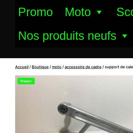
Aller
Promo
Moto
Sc
au
contenu
Nos produits neufs
Accueil
/
Boutique
/
moto
/
accessoire de cadre
/
support de cale
Promo !