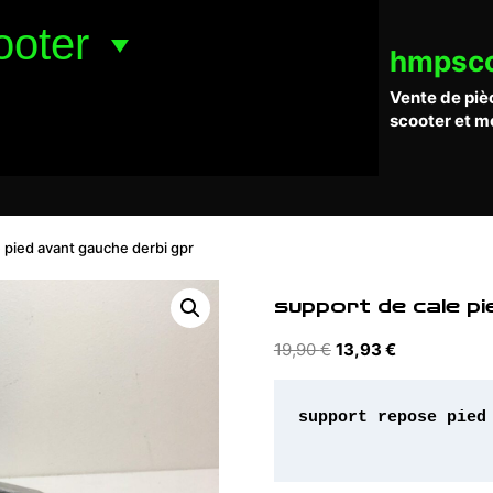
ooter
hmpsc
Vente de piè
scooter et m
 pied avant gauche derbi gpr
support de cale pi
Le
Le
19,90
€
13,93
€
prix
prix
initial
actuel
support repose pied 
était :
est :
19,90 €.
13,93 €.