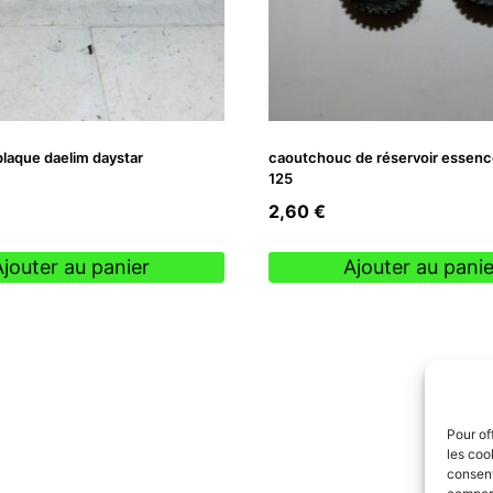
plaque daelim daystar
caoutchouc de réservoir essence 
125
2,60
€
Ajouter au panier
Ajouter au panie
Pour of
les coo
consent