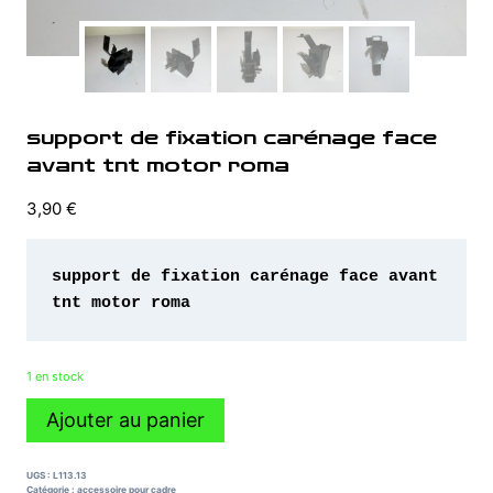
support de fixation carénage face
avant tnt motor roma
3,90
€
support de fixation carénage face avant 
tnt motor roma
1 en stock
quantité
Ajouter au panier
de
support
de
UGS :
L113.13
fixation
Catégorie :
accessoire pour cadre