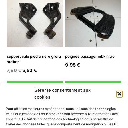
support cale pied arrière gilera
poignée passager mbk nitro
stalker
9,95
€
Le
Le
7,90
€
5,53
€
prix
prix
initial
actuel
Ajouter au panier
Ajouter au panier
Gérer le consentement aux
était :
est :
cookies
7,90 €.
5,53 €.
INFORMATION
Pour offrir les meilleures expériences, nous utilisons des technologies
telles que les cookies pour stocker et/ou accéder aux informations des
Mon compte
appareils. Le fait de consentir à ces technologies nous permettra de
traiter des données telles que le comportement de navigation ou les ID
Nous contacter