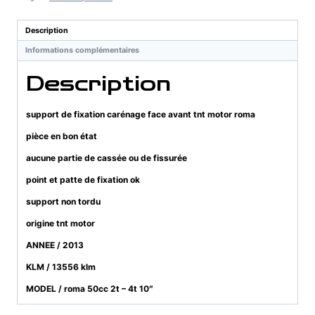
carénage
face
Description
avant
Informations complémentaires
tnt
motor
Description
roma
support de fixation carénage face avant tnt motor roma
pièce en bon état
aucune partie de cassée ou de fissurée
point et patte de fixation ok
support non tordu
origine tnt motor
ANNEE / 2013
KLM / 13556 klm
MODEL / roma 50cc 2t – 4t 10″