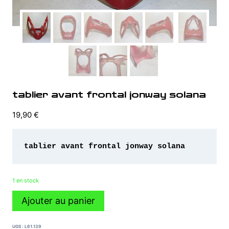
tablier avant frontal jonway solana
19,90
€
1 en stock
quantité
Ajouter au panier
de
tablier
avant
UGS :
L61.139