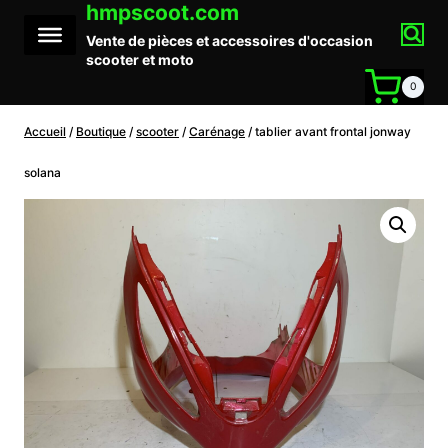
hmpscoot.com
Aller
au
Vente de pièces et accessoires d'occasion
contenu
scooter et moto
0
Accueil
/
Boutique
/
scooter
/
Carénage
/
tablier avant frontal jonway
solana