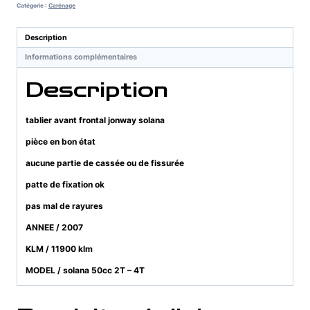
frontal
Catégorie :
Carénage
jonway
solana
Description
Informations complémentaires
Description
tablier avant frontal jonway solana
pièce en bon état
aucune partie de cassée ou de fissurée
patte de fixation ok
pas mal de rayures
ANNEE / 2007
KLM / 11900 klm
MODEL / solana 50cc 2T – 4T