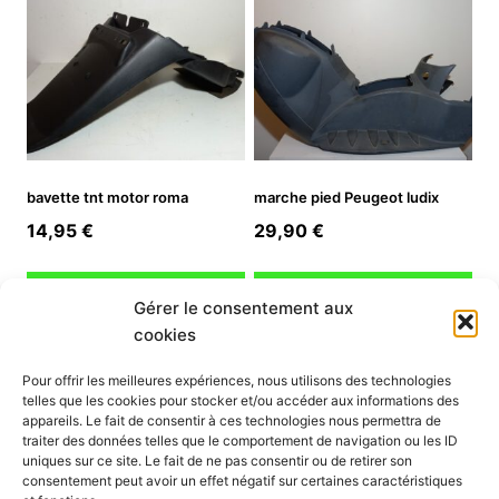
bavette tnt motor roma
marche pied Peugeot ludix
14,95
€
29,90
€
Ajouter au panier
Ajouter au panier
Gérer le consentement aux
cookies
INFORMATION
Pour offrir les meilleures expériences, nous utilisons des technologies
telles que les cookies pour stocker et/ou accéder aux informations des
Mon compte
appareils. Le fait de consentir à ces technologies nous permettra de
traiter des données telles que le comportement de navigation ou les ID
Nous contacter
uniques sur ce site. Le fait de ne pas consentir ou de retirer son
Mode paiement
consentement peut avoir un effet négatif sur certaines caractéristiques
Nos services