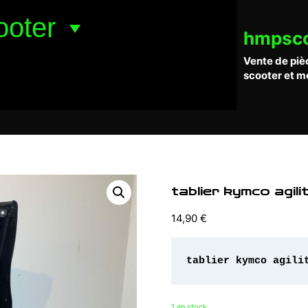
ooter
hmpsc
Vente de piè
scooter et m
tablier kymco agili
14,90
€
tablier kymco agili
1 en stock