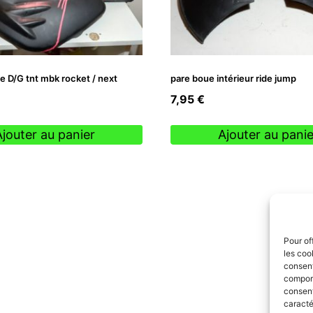
e D/G tnt mbk rocket / next
pare boue intérieur ride jump
7,95
€
Ajouter au panier
Ajouter au panie
Pour of
les coo
consent
comport
consent
caracté