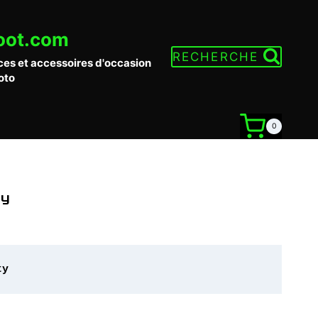
oot.com
RECHERCHE
ces et accessoires d'occasion
oto
0
ty
ty