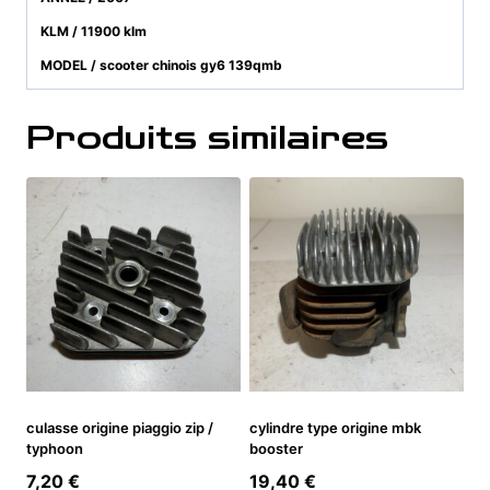
KLM / 11900 klm
MODEL / scooter chinois gy6 139qmb
Produits similaires
culasse origine piaggio zip /
cylindre type origine mbk
typhoon
booster
7,20
€
19,40
€