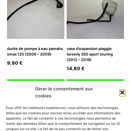
durite de pompe à eau yamaha
vase d’expansion piaggio
xmax 125 (2006 – 2009)
beverly 350 sport touring
(2012 – 2016)
9,90
€
14,80
€
Ajouter au panier
Ajouter au panier
Gérer le consentement aux
cookies
INFORMATION
Pour offrir les meilleures expériences, nous utilisons des technologies
telles que les cookies pour stocker et/ou accéder aux informations des
Mon compte
appareils. Le fait de consentir à ces technologies nous permettra de
traiter des données telles que le comportement de navigation ou les ID
Nous contacter
uniques sur ce site. Le fait de ne pas consentir ou de retirer son
Mode paiement