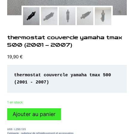
thermostat couvercle yamaha tmax
500 (2001 – 2007)
19,90
€
thermostat couvercle yamaha tmax 500 
(2001 - 2007)
1 en stock
quantité
Ajouter au panier
de
thermostat
couvercle
UGS :
L250.135
yamaha
Catégorie :
radiateur de refroidissement et accessoires