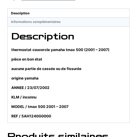
tmax
500
Description
(2001
Informations complémentaires
-
2007)
Description
thermostat couvercle yamaha tmax 500 (2001 – 2007)
pièce en bon état
aucune partie de cassée ou de fissurée
origine yamaha
ANNEE / 23/07/2002
KLM / inconnu
MODEL / tmax 500 2001 – 2007
REF / 5AH1240G0000
Produits similaires