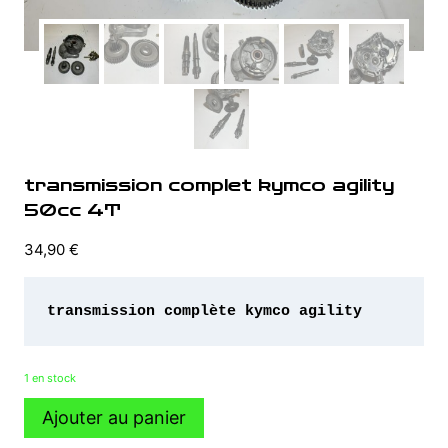
transmission complet kymco agility
50cc 4T
34,90
€
transmission complète kymco agility 
1 en stock
quantité
Ajouter au panier
de
transmission