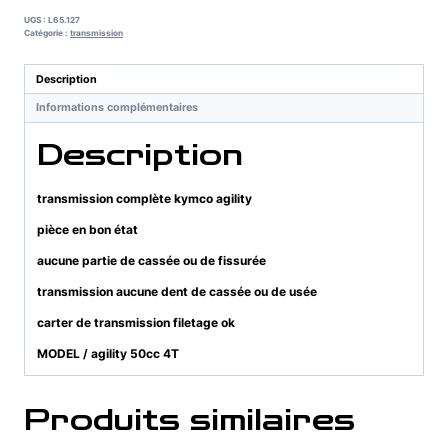
complet
UGS :
L65.127
kymco
Catégorie :
transmission
agility
50cc
Description
4T
Informations complémentaires
Description
transmission complète kymco agility
pièce en bon état
aucune partie de cassée ou de fissurée
transmission aucune dent de cassée ou de usée
carter de transmission filetage ok
MODEL / agility 50cc 4T
Produits similaires