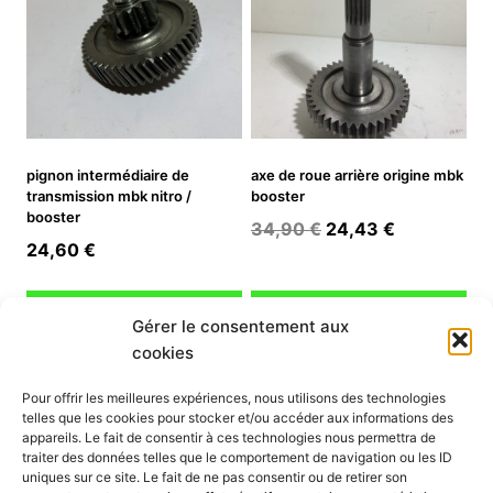
pignon intermédiaire de
axe de roue arrière origine mbk
transmission mbk nitro /
booster
booster
Le
Le
34,90
€
24,43
€
24,60
€
prix
prix
initial
actuel
Ajouter au panier
Ajouter au panier
était :
est :
Gérer le consentement aux
34,90 €.
24,43 €.
cookies
INFORMATION
Pour offrir les meilleures expériences, nous utilisons des technologies
telles que les cookies pour stocker et/ou accéder aux informations des
Mon compte
appareils. Le fait de consentir à ces technologies nous permettra de
traiter des données telles que le comportement de navigation ou les ID
Nous contacter
uniques sur ce site. Le fait de ne pas consentir ou de retirer son
Mode paiement