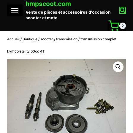
hmpscoot.com
Aller
au
Vente de pièces et accessoires d'occasion
contenu
scooter et moto
0
Accueil
/
Boutique
/
scooter
/
transmission
/
transmission complet
kymco agility 50cc 4T