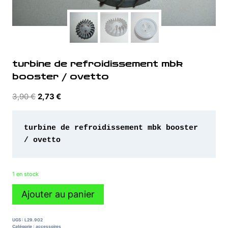
turbine de refroidissement mbk
booster / ovetto
Le
Le
3,90
€
2,73
€
prix
prix
initial
actuel
turbine de refroidissement mbk booster 
était :
est :
3,90 €.
2,73 €.
1 en stock
quantité
Ajouter au panier
de
turbine
de
UGS :
L29.902
refroidissement
Catégorie :
accessoires