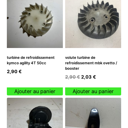
turbine de refroidissement
volute turbine de
kymco agility 4T 50cc
refroidissement mbk ovetto /
booster
2,90
€
Le
Le
2,90
€
2,03
€
prix
prix
initial
actuel
Ajouter au panier
Ajouter au panier
était :
est :
2,90 €.
2,03 €.