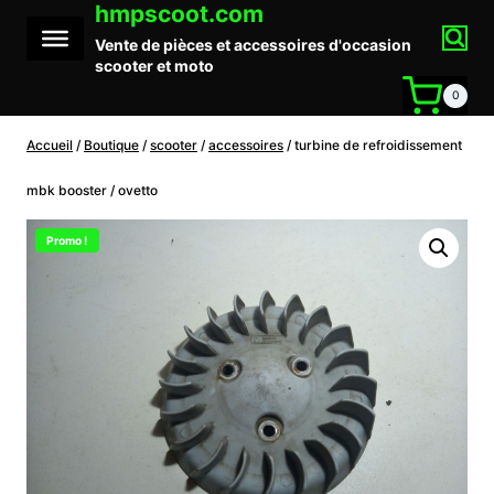
hmpscoot.com
Aller
au
Vente de pièces et accessoires d'occasion
contenu
scooter et moto
0
Accueil
/
Boutique
/
scooter
/
accessoires
/
turbine de refroidissement
mbk booster / ovetto
Promo !