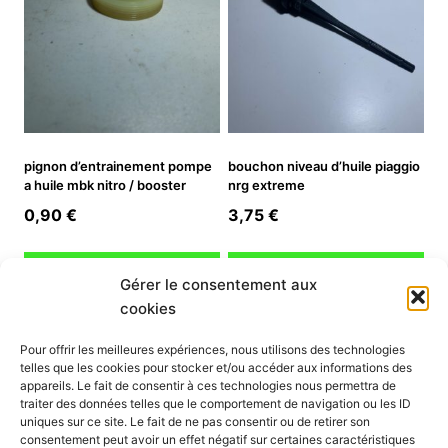
pignon d’entrainement pompe
bouchon niveau d’huile piaggio
a huile mbk nitro / booster
nrg extreme
0,90
€
3,75
€
Ajouter au panier
Ajouter au panier
Gérer le consentement aux
cookies
INFORMATION
Pour offrir les meilleures expériences, nous utilisons des technologies
telles que les cookies pour stocker et/ou accéder aux informations des
Mon compte
appareils. Le fait de consentir à ces technologies nous permettra de
traiter des données telles que le comportement de navigation ou les ID
Nous contacter
uniques sur ce site. Le fait de ne pas consentir ou de retirer son
Mode paiement
consentement peut avoir un effet négatif sur certaines caractéristiques