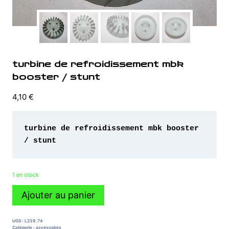
turbine de refroidissement mbk
booster / stunt
4,10
€
turbine de refroidissement mbk booster 
/ stunt 
1 en stock
quantité
Ajouter au panier
de
turbine
de
UGS :
L239.74
refroidissement
Catégorie :
accessoires