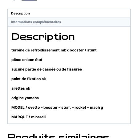
mbk
booster
Description
/
Informations complémentaires
stunt
Description
turbine de refroidissement mbk booster / stunt
pièce en bon état
aucune partie de cassée ou de fissurée
point de fixation ok
ailettes ok
origine yamaha
MODEL / ovetto – booster – stunt – rocket – mach g
MARQUE / minarelli
Produits similaires