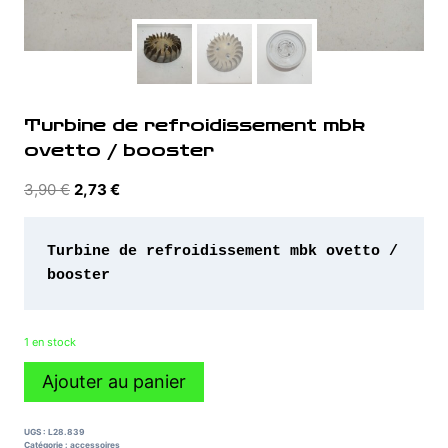
Turbine de refroidissement mbk
ovetto / booster
Le
Le
3,90
€
2,73
€
prix
prix
initial
actuel
Turbine de refroidissement mbk ovetto / 
était :
est :
3,90 €.
2,73 €.
1 en stock
quantité
Ajouter au panier
de
Turbine
de
UGS :
L28.839
refroidissement
Catégorie :
accessoires