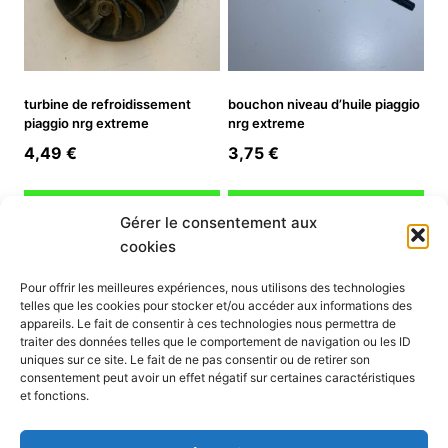
turbine de refroidissement
bouchon niveau d’huile piaggio
piaggio nrg extreme
nrg extreme
4,49
€
3,75
€
Ajouter au panier
Ajouter au panier
Gérer le consentement aux
cookies
INFORMATION
Pour offrir les meilleures expériences, nous utilisons des technologies
telles que les cookies pour stocker et/ou accéder aux informations des
Mon compte
appareils. Le fait de consentir à ces technologies nous permettra de
traiter des données telles que le comportement de navigation ou les ID
Nous contacter
uniques sur ce site. Le fait de ne pas consentir ou de retirer son
Mode paiement
consentement peut avoir un effet négatif sur certaines caractéristiques
Nos services
et fonctions.
Conditions générales de vente
Politique de confidentialité