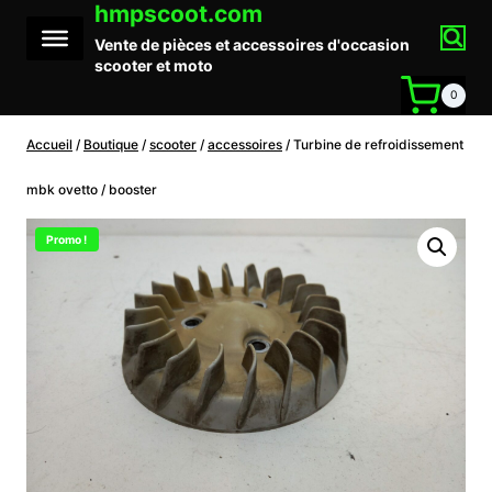
hmpscoot.com
Aller
au
Vente de pièces et accessoires d'occasion
contenu
scooter et moto
0
Accueil
/
Boutique
/
scooter
/
accessoires
/
Turbine de refroidissement
mbk ovetto / booster
Promo !