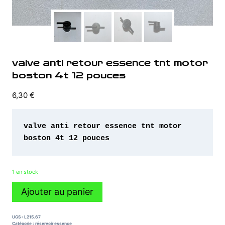
valve anti retour essence tnt motor
boston 4t 12 pouces
6,30
€
valve anti retour essence tnt motor 
boston 4t 12 pouces 
1 en stock
quantité
Ajouter au panier
de
valve
anti
UGS :
L215.67
retour
Catégorie :
réservoir essence