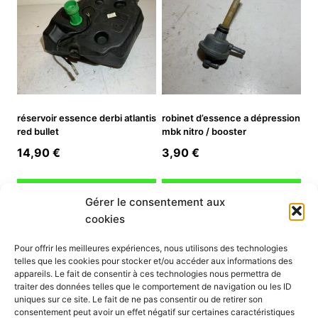
réservoir essence derbi atlantis
robinet d’essence a dépression
red bullet
mbk nitro / booster
14,90
€
3,90
€
Ajouter au panier
Ajouter au panier
Gérer le consentement aux
cookies
INFORMATION
Pour offrir les meilleures expériences, nous utilisons des technologies
telles que les cookies pour stocker et/ou accéder aux informations des
Mon compte
appareils. Le fait de consentir à ces technologies nous permettra de
traiter des données telles que le comportement de navigation ou les ID
Nous contacter
uniques sur ce site. Le fait de ne pas consentir ou de retirer son
Mode paiement
consentement peut avoir un effet négatif sur certaines caractéristiques