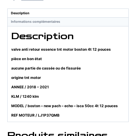
essence
tnt
Description
motor
Informations complémentaires
boston
4t
Description
12
pouces
valve anti retour essence tnt motor boston 4t 12 pouces
pièce en bon état
aucune partie de cassée ou de fissurée
origine tnt motor
ANNEE / 2018 – 2021
KLM / 1240 klm
MODEL / boston – new pach – echo – isca 50cc 4t 12 pouces
REF MOTEUR / LJ1P37QMB
Produits similaires