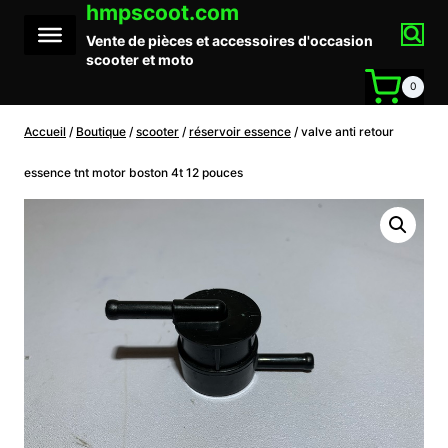
hmpscoot.com
Aller
au
Vente de pièces et accessoires d'occasion
contenu
scooter et moto
0
Accueil
/
Boutique
/
scooter
/
réservoir essence
/
valve anti retour
essence tnt motor boston 4t 12 pouces