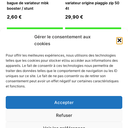
bague de variateur mbk
variateur origine piaggio zip 50
booster / stunt
4t
2,60
€
29,90
€
Ajouter au panier
Ajouter au panier
Gérer le consentement aux
cookies
INFORMATION
Pour offrir les meilleures expériences, nous utilisons des technologies
telles que les cookies pour stocker et/ou accéder aux informations des
Mon compte
appareils. Le fait de consentir à ces technologies nous permettra de
traiter des données telles que le comportement de navigation ou les ID
Nous contacter
uniques sur ce site. Le fait de ne pas consentir ou de retirer son
Mode paiement
consentement peut avoir un effet négatif sur certaines caractéristiques
Nos services
et fonctions.
Conditions générales de vente
Politique de confidentialité
Accepter
Mentions légales
Politique de cookies (UE)
Refuser