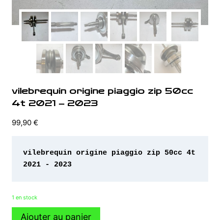
vilebrequin origine piaggio zip 50cc
4t 2021 – 2023
99,90
€
vilebrequin origine piaggio zip 50cc 4t 
2021 - 2023
1 en stock
quantité
Ajouter au panier