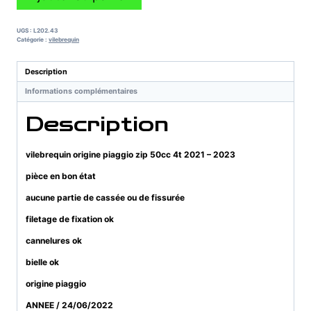
de
vilebrequin
origine
UGS :
L202.43
piaggio
Catégorie :
vilebrequin
zip
50cc
Description
4t
Informations complémentaires
2021
-
Description
2023
vilebrequin origine piaggio zip 50cc 4t 2021 – 2023
pièce en bon état
aucune partie de cassée ou de fissurée
filetage de fixation ok
cannelures ok
bielle ok
origine piaggio
ANNEE / 24/06/2022