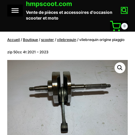
hmpscoot.com
Aller
au
Vente de pièces et accessoires d'occasion
contenu
scooter et moto
0
Accueil
/
Boutique
/
scooter
/
vilebrequin
/
vilebrequin origine piaggio
zip 50cc 4t 2021 – 2023