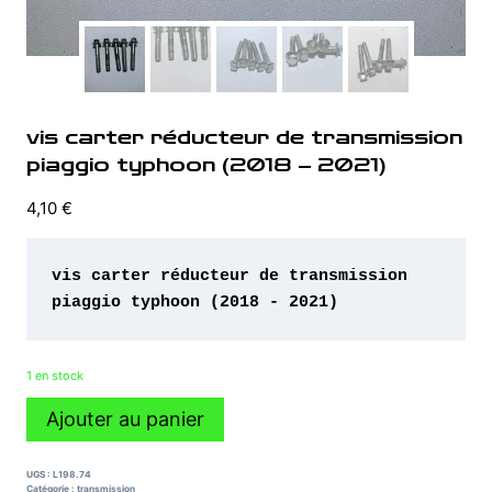
vis carter réducteur de transmission
piaggio typhoon (2018 – 2021)
4,10
€
vis carter réducteur de transmission 
piaggio typhoon (2018 - 2021)
1 en stock
quantité
Ajouter au panier
de
vis
carter
UGS :
L198.74
réducteur
Catégorie :
transmission