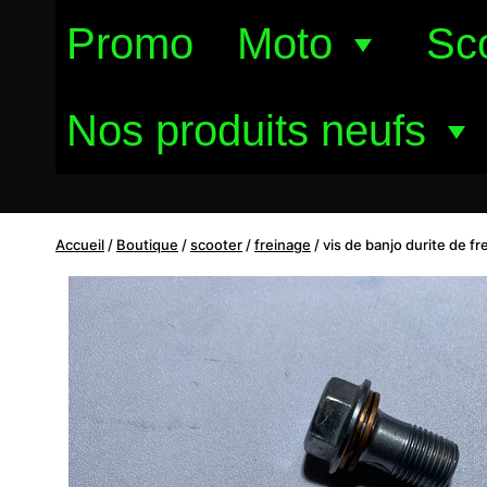
Aller
Promo
Moto
Sc
au
contenu
Nos produits neufs
Accueil
/
Boutique
/
scooter
/
freinage
/
vis de banjo durite de fr