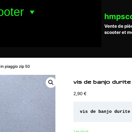
ooter
hmpsc
Vente de piè
scooter et m
ein piaggio zip 50
vis de banjo durite
2,90
€
vis de banjo durite
1 en stock