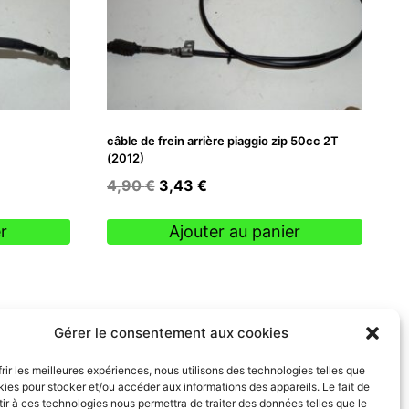
câble de frein arrière piaggio zip 50cc 2T
(2012)
Le
Le
4,90
€
3,43
€
prix
prix
initial
actuel
r
Ajouter au panier
était :
est :
4,90 €.
3,43 €.
Gérer le consentement aux cookies
frir les meilleures expériences, nous utilisons des technologies telles que
kies pour stocker et/ou accéder aux informations des appareils. Le fait de
ir à ces technologies nous permettra de traiter des données telles que le