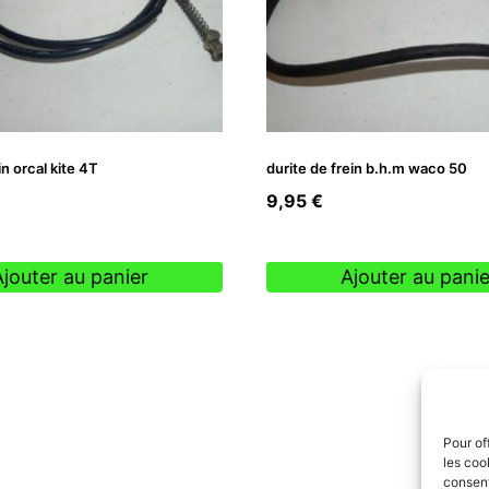
in orcal kite 4T
durite de frein b.h.m waco 50
9,95
€
Ajouter au panier
Ajouter au panie
Pour of
les coo
consent