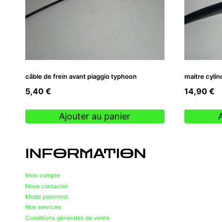
câble de frein avant piaggio typhoon
maitre cylin
5,40
€
14,90
€
Ajouter au panier
INFORMATION
Mon compte
Nous contacter
Mode paiement
Nos services
Conditions générales de vente