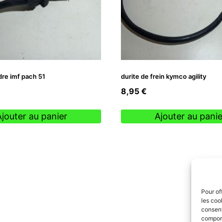
dre imf pach 51
durite de frein kymco agility
8,95
€
Ajouter au panier
Ajouter au panie
Pour of
les coo
consent
comport