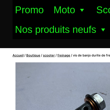
Aller
Promo
Moto
Sc
au
contenu
Nos produits neufs
Accueil
/
Boutique
/
scooter
/
freinage
/
vis de banjo durite de fr