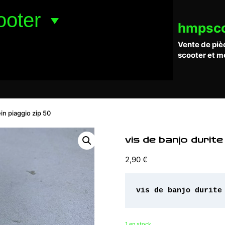
ooter
hmpsc
Vente de piè
scooter et m
ein piaggio zip 50
vis de banjo durite
2,90
€
vis de banjo durite
1 en stock