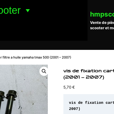
ooter
hmpsc
Vente de piè
scooter et m
ter filtre a huile yamaha tmax 500 (2001 – 2007)
vis de fixation ca
(2001 – 2007)
5,70
€
vis de fixation car
2007)