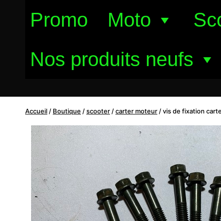
Aller
Promo
Moto
Sc
au
contenu
Nos produits neufs
Accueil
/
Boutique
/
scooter
/
carter moteur
/
vis de fixation car