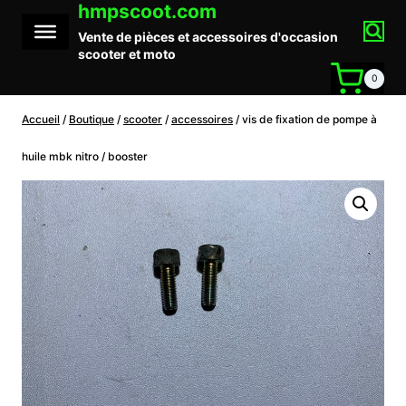
hmpscoot.com
Aller
au
Vente de pièces et accessoires d'occasion
contenu
scooter et moto
0
Accueil
/
Boutique
/
scooter
/
accessoires
/
vis de fixation de pompe à
huile mbk nitro / booster