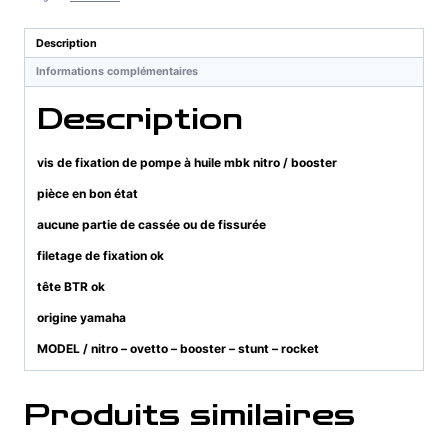
de
pompe
Description
à
Informations complémentaires
huile
mbk
Description
nitro
/
booster
vis de fixation de pompe à huile mbk nitro / booster
pièce en bon état
aucune partie de cassée ou de fissurée
filetage de fixation ok
tête BTR ok
origine yamaha
MODEL / nitro – ovetto – booster – stunt – rocket
Produits similaires