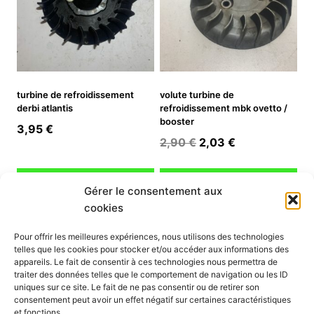
turbine de refroidissement
volute turbine de
derbi atlantis
refroidissement mbk ovetto /
booster
3,95
€
Le
Le
2,90
€
2,03
€
prix
prix
initial
actuel
Ajouter au panier
Ajouter au panier
Gérer le consentement aux
était :
est :
cookies
2,90 €.
2,03 €.
INFORMATION
Pour offrir les meilleures expériences, nous utilisons des technologies
telles que les cookies pour stocker et/ou accéder aux informations des
Mon compte
appareils. Le fait de consentir à ces technologies nous permettra de
traiter des données telles que le comportement de navigation ou les ID
Nous contacter
uniques sur ce site. Le fait de ne pas consentir ou de retirer son
Mode paiement
consentement peut avoir un effet négatif sur certaines caractéristiques
Nos services
et fonctions.