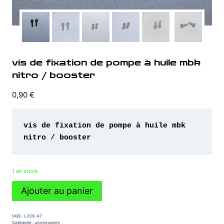
vis de fixation de pompe à huile mbk
nitro / booster
0,90
€
vis de fixation de pompe à huile mbk 
nitro / booster 
1 en stock
quantité
Ajouter au panier
de
vis
de
UGS :
L239.47
fixation
Catégorie :
accessoires