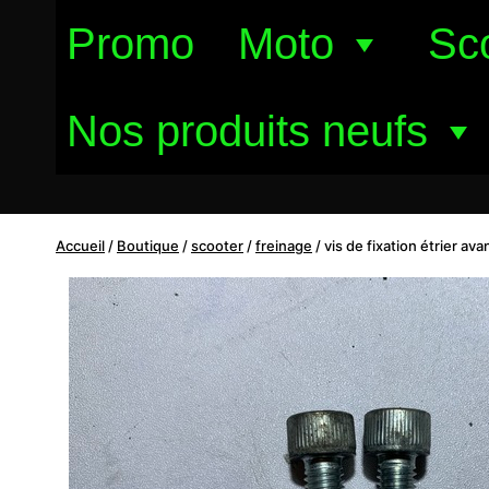
Aller
Promo
Moto
Sc
au
contenu
Nos produits neufs
Accueil
/
Boutique
/
scooter
/
freinage
/
vis de fixation étrier av