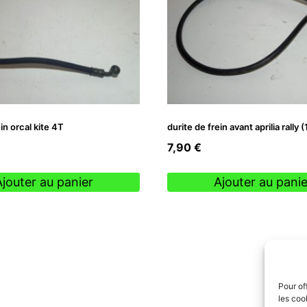
in orcal kite 4T
durite de frein avant aprilia rall
7,90
€
Ajouter au panier
Ajouter au panie
Pour of
les coo