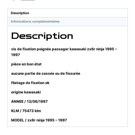
poignée
passager
Description
kawasaki
Informations complémentaires
zx6r
ninja
Description
1995
-
1997
vis de fixation poignée passager kawasaki zx6r ninja 1995 –
1997
pièce en bon état
aucune partie de cassée ou de fissurée
filetage de fixation ok
origine kawasaki
ANNEE / 13/06/1997
KLM / 75473 klm
MODEL / zx6r ninja 1995 – 1997