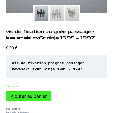
vis de fixation poignée passager
kawasaki zx6r ninja 1995 – 1997
9,90
€
vis de fixation poignée passager 
kawasaki zx6r ninja 1995 - 1997
1 en stock
quantité
Ajouter au panier
de
vis
de
UGS :
L248.15
fixation
Catégorie :
accessoire