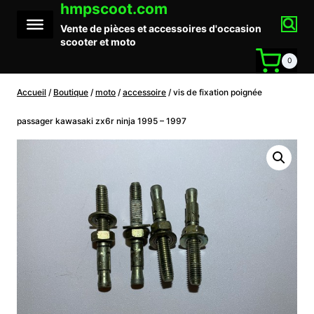
hmpscoot.com
Aller
au
Vente de pièces et accessoires d'occasion
contenu
scooter et moto
0
Accueil
/
Boutique
/
moto
/
accessoire
/
vis de fixation poignée
passager kawasaki zx6r ninja 1995 – 1997