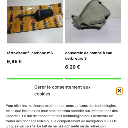
rétroviseur f1 carbone m6
couvercle de pompe à eau
derbi euro 3
9,95
€
6,20
€
Ajouter au panier
Ajouter au panier
Gérer le consentement aux
cookies
INFORMATION
Pour offrir les meilleures expériences, nous utilisons des technologies
telles que les cookies pour stocker et/ou accéder aux informations des
Mon compte
appareils. Le fait de consentir à ces technologies nous permettra de
traiter des données telles que le comportement de navigation ou les ID
Nous contacter
uniques sur ce site. Le fait de ne pas consentir ou de retirer son
Mode paiement