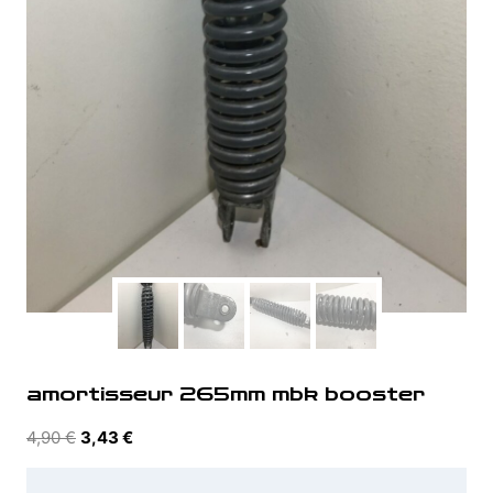
amortisseur 265mm mbk booster
Le
Le
4,90
€
3,43
€
prix
prix
initial
actuel