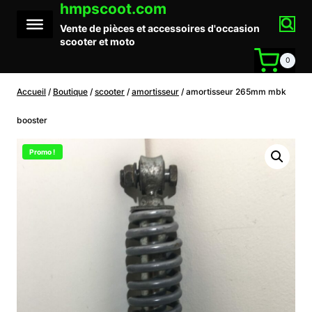
hmpscoot.com
Aller
au
Vente de pièces et accessoires d'occasion
contenu
scooter et moto
0
Accueil
/
Boutique
/
scooter
/
amortisseur
/
amortisseur 265mm mbk
booster
Promo !