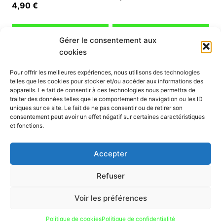
4,90
€
Ajouter au panier
Ajouter au panier
Gérer le consentement aux
cookies
INFORMATION
Pour offrir les meilleures expériences, nous utilisons des technologies
telles que les cookies pour stocker et/ou accéder aux informations des
Mon compte
appareils. Le fait de consentir à ces technologies nous permettra de
traiter des données telles que le comportement de navigation ou les ID
Nous contacter
uniques sur ce site. Le fait de ne pas consentir ou de retirer son
Mode paiement
consentement peut avoir un effet négatif sur certaines caractéristiques
Nos services
et fonctions.
Conditions générales de vente
Politique de confidentialité
Accepter
Mentions légales
Politique de cookies (UE)
Refuser
Voir les préférences
Politique de cookies
Politique de confidentialité
© 2026 hmpscoot.com tous droits réservés