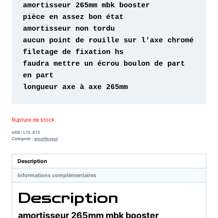
amortisseur 265mm mbk booster 

était :
est :
pièce en assez bon état 

4,90 €.
3,43 €.
amortisseur non tordu 

aucun point de rouille sur l'axe chromé 

filetage de fixation hs 

faudra mettre un écrou boulon de part 
en part 

longueur axe à axe 265mm
Rupture de stock
UGS :
L13.472
Catégorie :
amortisseur
Description
Informations complémentaires
Description
amortisseur 265mm mbk booster