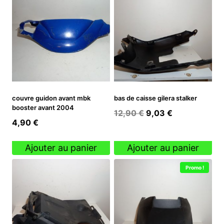
couvre guidon avant mbk
bas de caisse gilera stalker
booster avant 2004
Le
Le
12,90
€
9,03
€
4,90
€
prix
prix
initial
actuel
Ajouter au panier
Ajouter au panier
était :
est :
12,90 €.
9,03 €.
Promo !