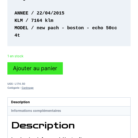
MODEL / new pach - boston - echo 50cc 
4t 
1 en stock
quantité
Ajouter au panier
de
bas
de
UGS :
L174.50
caisse
Catégorie :
Carénage
imf
new
Description
pach
Informations complémentaires
/
boston
Description
4t