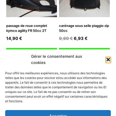
passage de roue complet
carénage sous selle piaggio zip
kymco agility FR 50cc 2T
50cc
Le
Le
14,90
€
9,90
€
6,93
€
prix
prix
initial
actuel
Ajouter au panier
Ajouter au panier
Gérer le consentement aux
était :
est :
cookies
9,90 €.
6,93 €.
INFORMATION
Pour offrir les meilleures expériences, nous utilisons des technologies
telles que les cookies pour stocker et/ou accéder aux informations des
Mon compte
appareils. Le fait de consentir à ces technologies nous permettra de
traiter des données telles que le comportement de navigation ou les ID
Nous contacter
uniques sur ce site. Le fait de ne pas consentir ou de retirer son
Mode paiement
consentement peut avoir un effet négatif sur certaines caractéristiques
Nos services
et fonctions.
Conditions générales de vente
Politique de confidentialité
Accepter
Mentions légales