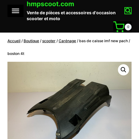
hmpscoot.com
Aller
au
Vente de pièces et accessoires d'occasion
contenu
scooter et moto
0
Accueil
/
Boutique
/
scooter
/
Carénage
/
bas de caisse imf new pach /
boston 4t