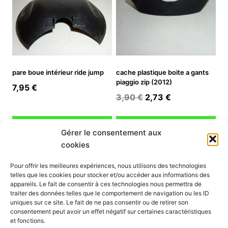
pare boue intérieur ride jump
cache plastique boite a gants
piaggio zip (2012)
7,95
€
Le
Le
3,90
€
2,73
€
prix
prix
initial
actuel
Ajouter au panier
Ajouter au panier
Gérer le consentement aux
était :
est :
cookies
3,90 €.
2,73 €.
INFORMATION
Pour offrir les meilleures expériences, nous utilisons des technologies
telles que les cookies pour stocker et/ou accéder aux informations des
Mon compte
appareils. Le fait de consentir à ces technologies nous permettra de
traiter des données telles que le comportement de navigation ou les ID
Nous contacter
uniques sur ce site. Le fait de ne pas consentir ou de retirer son
Mode paiement
consentement peut avoir un effet négatif sur certaines caractéristiques
Nos services
et fonctions.
Conditions générales de vente