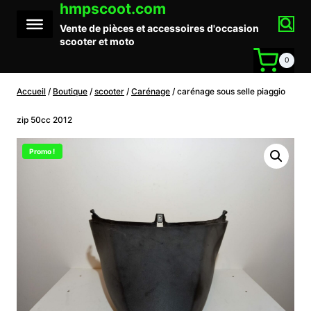
hmpscoot.com
Aller
au
Vente de pièces et accessoires d'occasion
contenu
scooter et moto
0
Accueil
/
Boutique
/
scooter
/
Carénage
/
carénage sous selle piaggio
zip 50cc 2012
Promo !