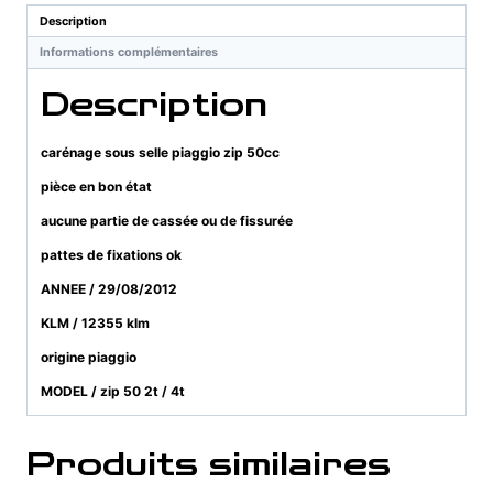
zip
Description
50cc
Informations complémentaires
2012
Description
carénage sous selle piaggio zip 50cc
pièce en bon état
aucune partie de cassée ou de fissurée
pattes de fixations ok
ANNEE / 29/08/2012
KLM / 12355 klm
origine piaggio
MODEL / zip 50 2t / 4t
Produits similaires