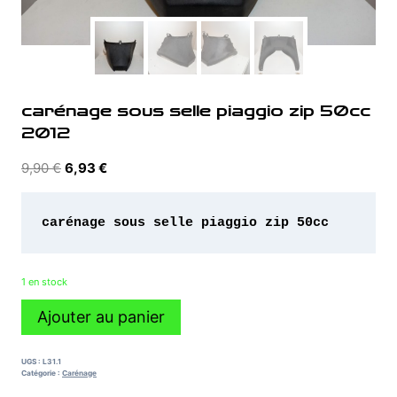
carénage sous selle piaggio zip 50cc
2012
Le
Le
9,90
€
6,93
€
prix
prix
initial
actuel
était :
est :
9,90 €.
6,93 €.
1 en stock
quantité
Ajouter au panier
de
carénage
sous
UGS :
L31.1
selle
Catégorie :
Carénage
piaggio