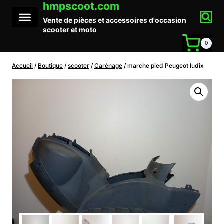
hmpscoot.com
Aller
au
Vente de pièces et accessoires d'occasion
contenu
scooter et moto
0
Accueil
/
Boutique
/
scooter
/
Carénage
/
marche pied Peugeot ludix