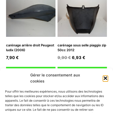
carénage arrière droit Peugeot
carénage sous selle piaggio zip
ludix (2006)
50cc 2012
Le
Le
7,90
€
9,90
€
6,93
€
prix
prix
initial
actuel
Ajouter au panier
Ajouter au panier
Gérer le consentement aux
était :
est :
cookies
9,90 €.
6,93 €.
INFORMATION
Pour offrir les meilleures expériences, nous utilisons des technologies
telles que les cookies pour stocker et/ou accéder aux informations des
Mon compte
appareils. Le fait de consentir à ces technologies nous permettra de
traiter des données telles que le comportement de navigation ou les ID
Nous contacter
uniques sur ce site. Le fait de ne pas consentir ou de retirer son
Mode paiement