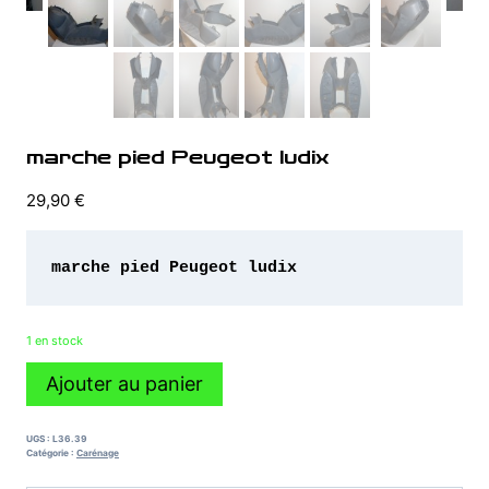
marche pied Peugeot ludix
29,90
€
1 en stock
quantité
Ajouter au panier
de
marche
pied
UGS :
L36.39
Peugeot
Catégorie :
Carénage
ludix