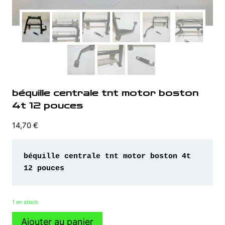
béquille centrale tnt motor boston
4t 12 pouces
14,70
€
béquille centrale tnt motor boston 4t 
1 en stock
quantité
Ajouter au panier