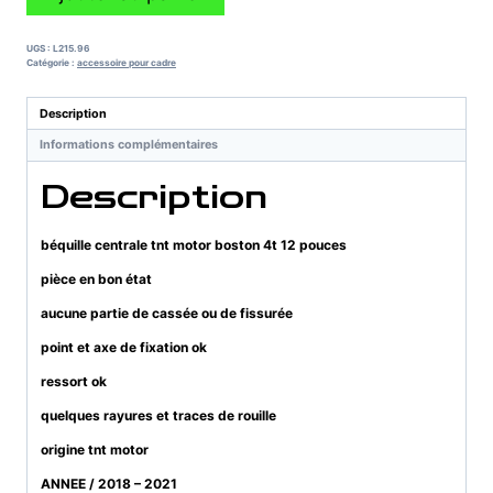
de
béquille
centrale
UGS :
L215.96
tnt
Catégorie :
accessoire pour cadre
motor
boston
Description
4t
Informations complémentaires
12
pouces
Description
béquille centrale tnt motor boston 4t 12 pouces
pièce en bon état
aucune partie de cassée ou de fissurée
point et axe de fixation ok
ressort ok
quelques rayures et traces de rouille
origine tnt motor
ANNEE / 2018 – 2021