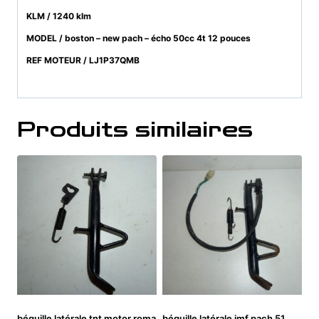
KLM / 1240 klm
MODEL / boston – new pach – écho 50cc 4t 12 pouces
REF MOTEUR / LJ1P37QMB
Produits similaires
béquille latérale tnt motor roma
béquille latérale imf pach 51