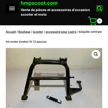
hmpscoot.com
Aller
au
Vente de pièces et accessoires d'occasion
contenu
scooter et moto
0
Accueil
/
Boutique
/
scooter
/
accessoire pour cadre
/
béquille centrale
tnt motor boston 4t 12 pouces