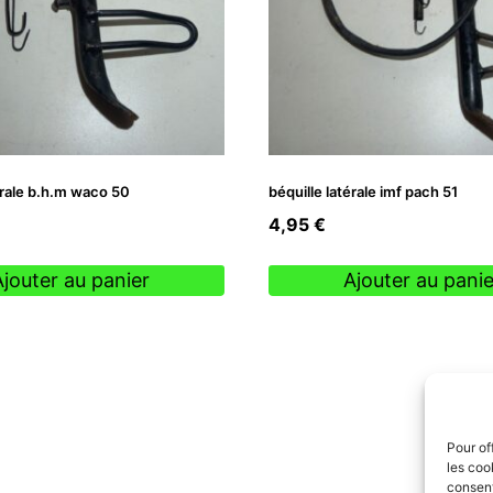
érale b.h.m waco 50
béquille latérale imf pach 51
4,95
€
Ajouter au panier
Ajouter au panie
Pour of
les coo
consent