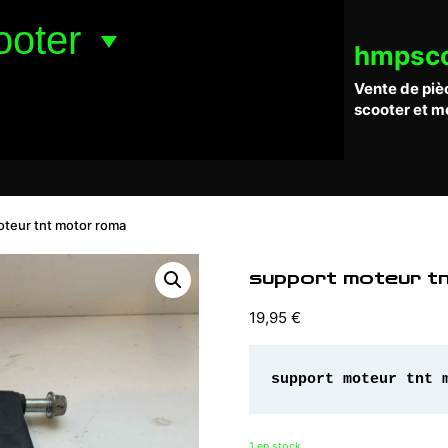
ooter
hmpsc
Vente de piè
scooter et m
oteur tnt motor roma
support moteur t
19,95
€
support moteur tnt 
1 en stock