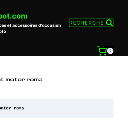
oot.com
RECHERCHE
ces et accessoires d'occasion
oto
0
nt motor roma
motor roma