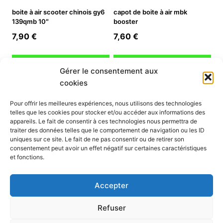
boite à air scooter chinois gy6
capot de boite à air mbk
139qmb 10″
booster
7,90
€
7,60
€
Ajouter au panier
Ajouter au panier
Gérer le consentement aux
cookies
INFORMATION
Pour offrir les meilleures expériences, nous utilisons des technologies
telles que les cookies pour stocker et/ou accéder aux informations des
Mon compte
appareils. Le fait de consentir à ces technologies nous permettra de
traiter des données telles que le comportement de navigation ou les ID
Nous contacter
uniques sur ce site. Le fait de ne pas consentir ou de retirer son
Mode paiement
consentement peut avoir un effet négatif sur certaines caractéristiques
Nos services
et fonctions.
Conditions générales de vente
Politique de confidentialité
Accepter
Mentions légales
Politique de cookies (UE)
Refuser