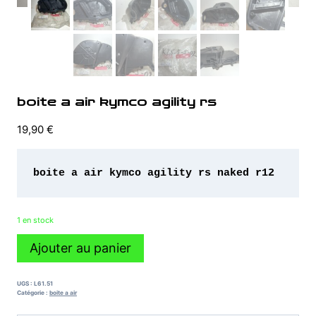
boite a air kymco agility rs
19,90
€
boite a air kymco agility rs naked r12
1 en stock
quantité
Ajouter au panier
de
boite
a
UGS :
L61.51
air
Catégorie :
boite a air
kymco