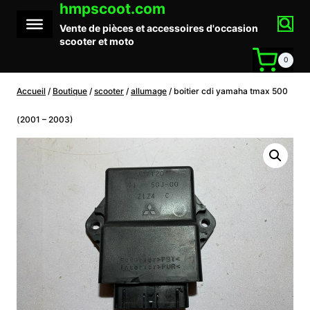
hmpscoot.com
Aller
au
Vente de pièces et accessoires d'occasion
contenu
scooter et moto
0
Accueil
/
Boutique
/
scooter
/
allumage
/
boitier cdi yamaha tmax 500
(2001 – 2003)