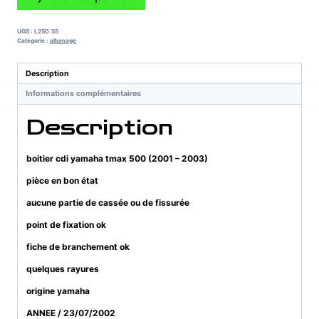
de
boitier
cdi
UGS :
L250.55
yamaha
Catégorie :
allumage
tmax
500
Description
(2001
Informations complémentaires
-
2003)
Description
boitier cdi yamaha tmax 500 (2001 – 2003)
pièce en bon état
aucune partie de cassée ou de fissurée
point de fixation ok
fiche de branchement ok
quelques rayures
origine yamaha
ANNEE / 23/07/2002