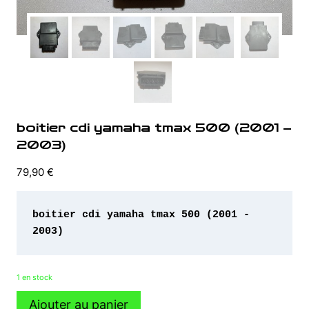
boitier cdi yamaha tmax 500 (2001 –
2003)
79,90
€
boitier cdi yamaha tmax 500 (2001 - 
2003)
1 en stock
quantité
Ajouter au panier