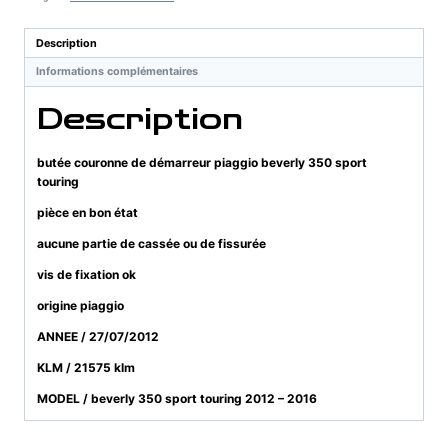
démarreur
piaggio
Description
beverly
Informations complémentaires
350
sport
Description
touring
butée couronne de démarreur piaggio beverly 350 sport
touring
pièce en bon état
aucune partie de cassée ou de fissurée
vis de fixation ok
origine piaggio
ANNEE / 27/07/2012
KLM / 21575 klm
MODEL / beverly 350 sport touring 2012 – 2016