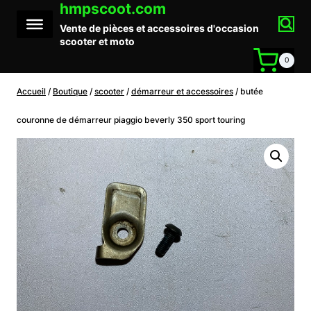
hmpscoot.com
Aller
au
Vente de pièces et accessoires d'occasion
contenu
scooter et moto
0
Accueil
/
Boutique
/
scooter
/
démarreur et accessoires
/
butée
couronne de démarreur piaggio beverly 350 sport touring