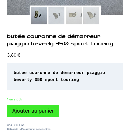
butée couronne de démarreur
piaggio beverly 350 sport touring
3,80
€
butée couronne de démarreur piaggio 
beverly 350 sport touring 
1 en stock
quantité
Ajouter au panier
de
butée
couronne
UGS :
L249.93
de
Catégorie :
démarreur et accessoires