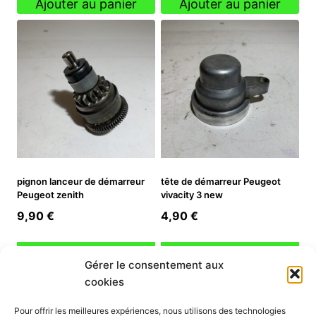
Ajouter au panier
Ajouter au panier
pignon lanceur de démarreur
tête de démarreur Peugeot
Peugeot zenith
vivacity 3 new
9,90
€
4,90
€
Ajouter au panier
Ajouter au panier
Gérer le consentement aux
cookies
INFORMATION
Pour offrir les meilleures expériences, nous utilisons des technologies