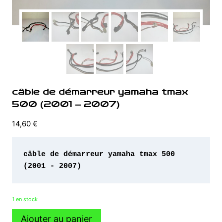
câble de démarreur yamaha tmax
500 (2001 – 2007)
14,60
€
câble de démarreur yamaha tmax 500 
(2001 - 2007)
1 en stock
quantité
Ajouter au panier