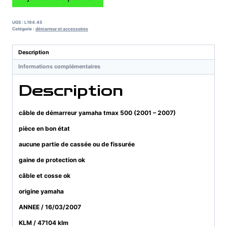
de
câble
de
UGS :
L194.45
démarreur
Catégorie :
démarreur et accessoires
yamaha
tmax
Description
500
Informations complémentaires
(2001
-
Description
2007)
câble de démarreur yamaha tmax 500 (2001 – 2007)
pièce en bon état
aucune partie de cassée ou de fissurée
gaine de protection ok
câble et cosse ok
origine yamaha
ANNEE / 16/03/2007
KLM / 47104 klm