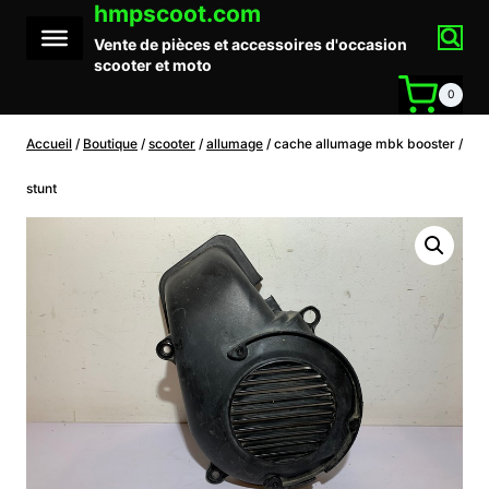
hmpscoot.com
Aller
au
Vente de pièces et accessoires d'occasion
contenu
scooter et moto
0
Accueil
/
Boutique
/
scooter
/
allumage
/
cache allumage mbk booster /
stunt