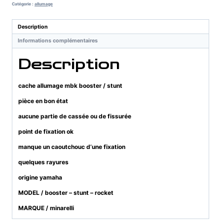
mbk
Catégorie :
allumage
booster
/
Description
stunt
Informations complémentaires
Description
cache allumage mbk booster / stunt
pièce en bon état
aucune partie de cassée ou de fissurée
point de fixation ok
manque un caoutchouc d’une fixation
quelques rayures
origine yamaha
MODEL / booster – stunt – rocket
MARQUE / minarelli