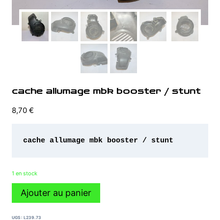
cache allumage mbk booster / stunt
8,70
€
cache allumage mbk booster / stunt 
1 en stock
quantité
Ajouter au panier
de
cache
allumage
UGS :
L239.73