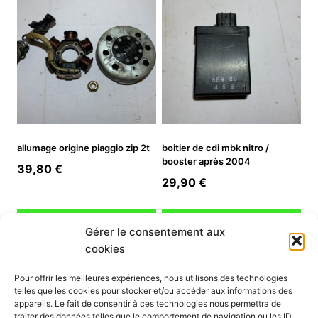
allumage origine piaggio zip 2t
boitier de cdi mbk nitro /
booster après 2004
39,80
€
29,90
€
Ajouter au panier
Ajouter au panier
Gérer le consentement aux
cookies
INFORMATION
Pour offrir les meilleures expériences, nous utilisons des technologies
telles que les cookies pour stocker et/ou accéder aux informations des
Mon compte
appareils. Le fait de consentir à ces technologies nous permettra de
traiter des données telles que le comportement de navigation ou les ID