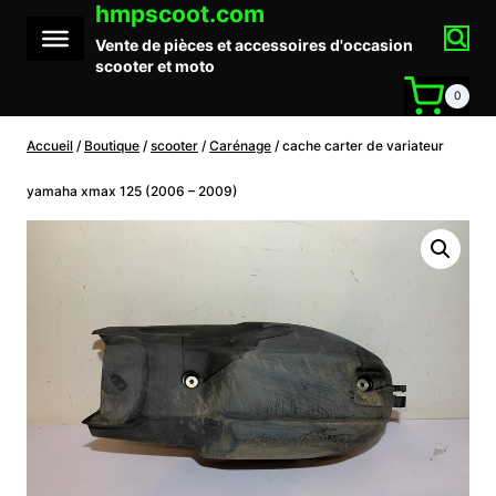
hmpscoot.com
Aller
au
Vente de pièces et accessoires d'occasion
contenu
scooter et moto
0
Accueil
/
Boutique
/
scooter
/
Carénage
/
cache carter de variateur
yamaha xmax 125 (2006 – 2009)