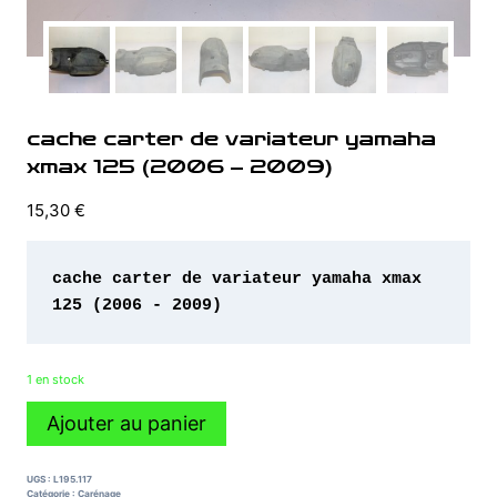
cache carter de variateur yamaha
xmax 125 (2006 – 2009)
15,30
€
cache carter de variateur yamaha xmax 
125 (2006 - 2009)
1 en stock
quantité
Ajouter au panier
de
cache
carter
UGS :
L195.117
de
Catégorie :
Carénage