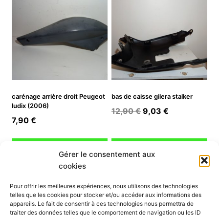
carénage arrière droit Peugeot
bas de caisse gilera stalker
ludix (2006)
Le
Le
12,90
€
9,03
€
7,90
€
prix
prix
initial
actuel
Ajouter au panier
Ajouter au panier
était :
est :
Gérer le consentement aux
12,90 €.
9,03 €.
cookies
INFORMATION
Pour offrir les meilleures expériences, nous utilisons des technologies
telles que les cookies pour stocker et/ou accéder aux informations des
Mon compte
appareils. Le fait de consentir à ces technologies nous permettra de
traiter des données telles que le comportement de navigation ou les ID
Nous contacter