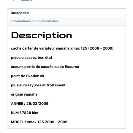
variateur
yamaha
Description
xmax
Informations complémentaires
125
(2006
Description
-
2009)
cache carter de variateur yamaha xmax 125 (2006 – 2009)
pièce en assez bon état
aucune partie de cassée ou de fissurée
point de fixation ok
plusieurs rayures et frottement
origine yamaha
ANNEE / 26/02/2009
KLM / 7828 klm
MODEL / xmax 125 2006 – 2009