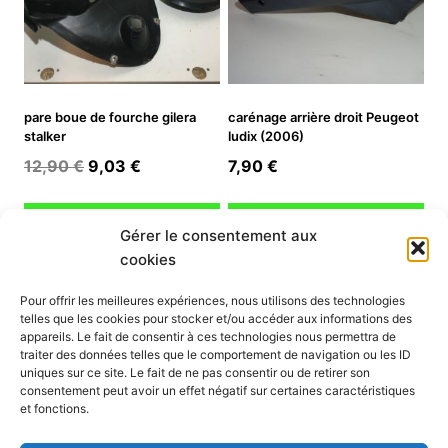
pare boue de fourche gilera
carénage arrière droit Peugeot
stalker
ludix (2006)
Le
Le
12,90
€
9,03
€
7,90
€
prix
prix
initial
actuel
Ajouter au panier
Ajouter au panier
Gérer le consentement aux
était :
est :
cookies
12,90 €.
9,03 €.
INFORMATION
Pour offrir les meilleures expériences, nous utilisons des technologies
telles que les cookies pour stocker et/ou accéder aux informations des
Mon compte
appareils. Le fait de consentir à ces technologies nous permettra de
traiter des données telles que le comportement de navigation ou les ID
Nous contacter
uniques sur ce site. Le fait de ne pas consentir ou de retirer son
Mode paiement
consentement peut avoir un effet négatif sur certaines caractéristiques
Nos services
et fonctions.
Conditions générales de vente
Politique de confidentialité