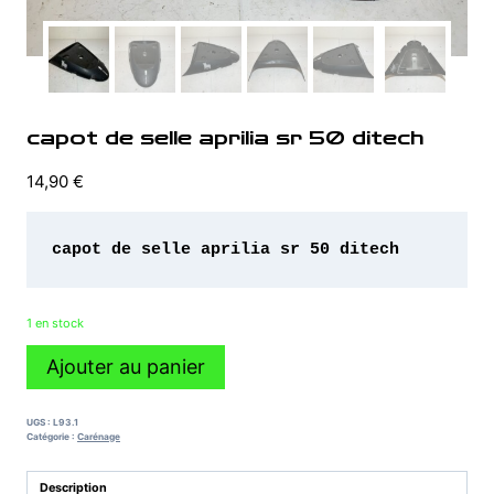
capot de selle aprilia sr 50 ditech
14,90
€
capot de selle aprilia sr 50 ditech 
1 en stock
quantité
Ajouter au panier
de
capot
de
UGS :
L93.1
selle
Catégorie :
Carénage
aprilia
sr
Description