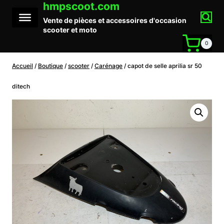
hmpscoot.com
Aller
au
Vente de pièces et accessoires d'occasion
contenu
scooter et moto
0
Accueil
/
Boutique
/
scooter
/
Carénage
/
capot de selle aprilia sr 50
ditech