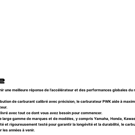
e
r une meilleure réponse de l’accélérateur et des performances globales du mo
ibution de carburant calibré avec précision, le carburateur PWK aide à maxim
teur.
 est livré avec tout ce dont vous avez besoin pour commencer.
une large gamme de marques et de modèles, y compris Yamaha, Honda, Kawasak
ité et rigoureusement testé pour garantir la longévité et la durabilité, le c
r les années à venir.