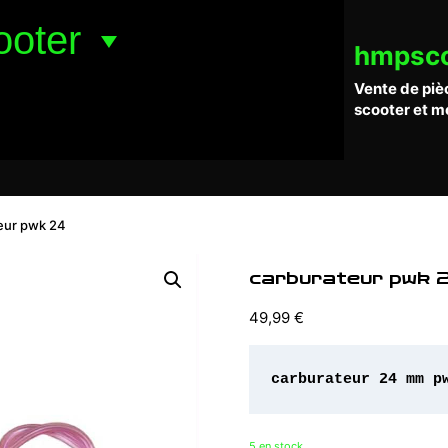
ooter
hmpsc
Vente de piè
scooter et m
eur pwk 24
carburateur pwk 
49,99
€
carburateur 24 mm p
5 en stock