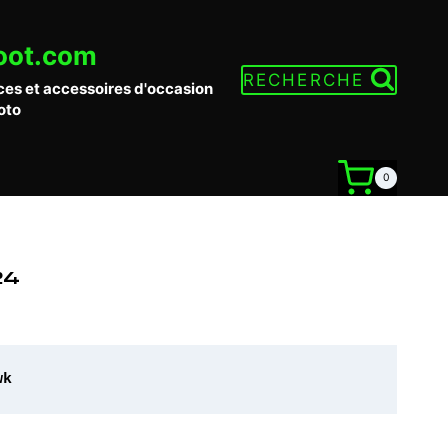
oot.com
RECHERCHE
ces et accessoires d'occasion
oto
0
24
wk