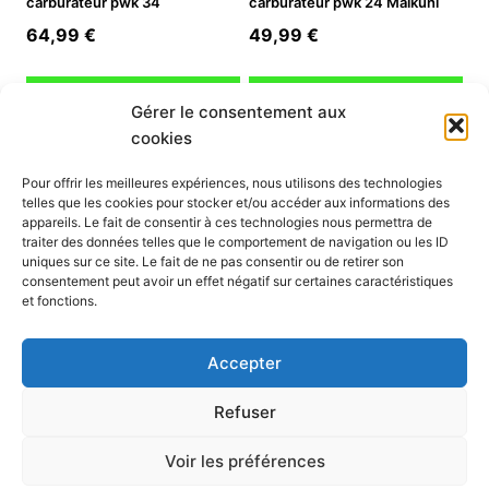
carburateur pwk 34
carburateur pwk 24 Maikuni
64,99
€
49,99
€
Ajouter au panier
Ajouter au panier
Gérer le consentement aux
cookies
INFORMATION
Pour offrir les meilleures expériences, nous utilisons des technologies
telles que les cookies pour stocker et/ou accéder aux informations des
Mon compte
appareils. Le fait de consentir à ces technologies nous permettra de
traiter des données telles que le comportement de navigation ou les ID
Nous contacter
uniques sur ce site. Le fait de ne pas consentir ou de retirer son
Mode paiement
consentement peut avoir un effet négatif sur certaines caractéristiques
Nos services
et fonctions.
Conditions générales de vente
Politique de confidentialité
Accepter
Mentions légales
Politique de cookies (UE)
Refuser
Voir les préférences