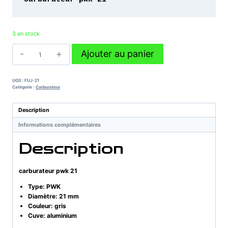
3 en stock
quantité
Ajouter au panier
de
carburateur
pwk
UGS :
FUJ-21
21
Catégorie :
Carburateur
Description
Informations complémentaires
Description
carburateur pwk 21
Type: PWK
Diamètre: 21 mm
Couleur: gris
Cuve: aluminium