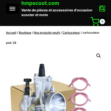
hmpscoot.com
Aller
au
Vente de pièces et accessoires d'occasion
contenu
scooter et moto
0
Accueil
/
Boutique
/
Nos produits neufs
/
Carburateur
/
carburateur
pwk 28