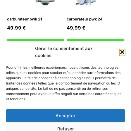
carburateur pwk 21
carburateur pwk 24
49,99
€
49,99
€
Ajouter au panier
Ajouter au panier
Gérer le consentement aux
cookies
INFORMATION
Pour offrir les meilleures expériences, nous utilisons des technologies
telles que les cookies pour stocker et/ou accéder aux informations des
Mon compte
appareils. Le fait de consentir à ces technologies nous permettra de
traiter des données telles que le comportement de navigation ou les ID
Nous contacter
uniques sur ce site. Le fait de ne pas consentir ou de retirer son
Mode paiement
consentement peut avoir un effet négatif sur certaines caractéristiques
Nos services
et fonctions.
Conditions générales de vente
Politique de confidentialité
Accepter
Mentions légales
Politique de cookies (UE)
Refuser