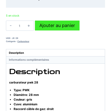
5 en stock
quantité
Ajouter au panier
de
carburateur
pwk
UGS :
JK-28
28
Catégorie :
Carburateur
Description
Informations complémentaires
Description
carburateur pwk 28
Type: PWK
Diamètre: 28 mm
Couleur: gris
Cuve: aluminium
Raccord câble de gaz: droit