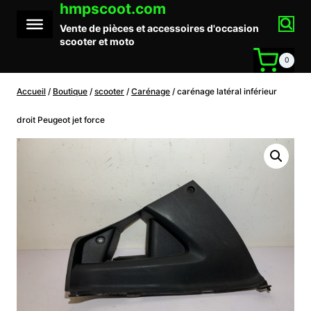
hmpscoot.com
Aller
au
Vente de pièces et accessoires d'occasion
contenu
scooter et moto
0
Accueil
/
Boutique
/
scooter
/
Carénage
/
carénage latéral inférieur
droit Peugeot jet force