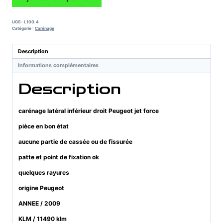
de
carénage
latéral
UGS :
L100.4
inférieur
Catégorie :
Carénage
droit
Peugeot
Description
jet
Informations complémentaires
force
Description
carénage latéral inférieur droit Peugeot jet force
pièce en bon état
aucune partie de cassée ou de fissurée
patte et point de fixation ok
quelques rayures
origine Peugeot
ANNEE / 2009
KLM / 11490 klm