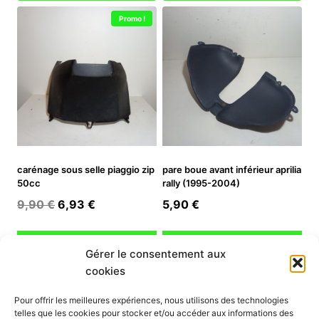
Promo !
carénage sous selle piaggio zip
pare boue avant inférieur aprilia
50cc
rally (1995-2004)
Le
Le
9,90
€
6,93
€
5,90
€
prix
prix
initial
actuel
Ajouter au panier
Ajouter au panier
Gérer le consentement aux
était :
est :
cookies
9,90 €.
6,93 €.
INFORMATION
Pour offrir les meilleures expériences, nous utilisons des technologies
telles que les cookies pour stocker et/ou accéder aux informations des