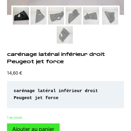
carénage latéral inférieur droit
Peugeot jet force
14,60
€
carénage latéral inférieur droit 
Peugeot jet force 
1 en stock
quantité
Ajouter au panier