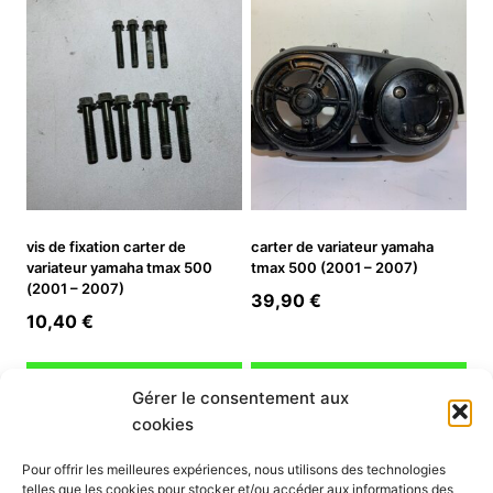
vis de fixation carter de
carter de variateur yamaha
variateur yamaha tmax 500
tmax 500 (2001 – 2007)
(2001 – 2007)
39,90
€
10,40
€
Ajouter au panier
Ajouter au panier
Gérer le consentement aux
cookies
INFORMATION
Pour offrir les meilleures expériences, nous utilisons des technologies
telles que les cookies pour stocker et/ou accéder aux informations des