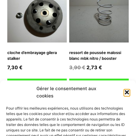
cloche d’embrayage gilera
ressort de poussée malossi
stalker
blanc mbk nitro / booster
Le
Le
7,30
€
3,90
€
2,73
€
prix
prix
initial
actuel
Ajouter au panier
Ajouter au panier
Gérer le consentement aux
était :
est :
cookies
3,90 €.
2,73 €.
INFORMATION
Pour offrir les meilleures expériences, nous utilisons des technologies
telles que les cookies pour stocker et/ou accéder aux informations des
Mon compte
appareils. Le fait de consentir à ces technologies nous permettra de
traiter des données telles que le comportement de navigation ou les ID
Nous contacter
uniques sur ce site. Le fait de ne pas consentir ou de retirer son
Mode paiement
consentement peut avoir un effet négatif sur certaines caractéristiques