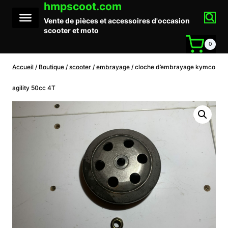
hmpscoot.com
Aller
au
Vente de pièces et accessoires d'occasion
contenu
scooter et moto
0
Accueil
/
Boutique
/
scooter
/
embrayage
/
cloche d’embrayage kymco
agility 50cc 4T