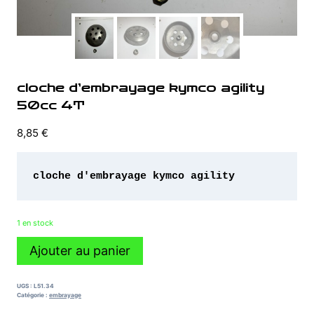
cloche d’embrayage kymco agility
50cc 4T
8,85
€
cloche d'embrayage kymco agility 
1 en stock
quantité
Ajouter au panier
de
cloche
d'embrayage
UGS :
L51.34
kymco
Catégorie :
embrayage
agility