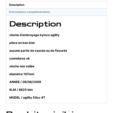
50cc
Description
4T
Informations complémentaires
Description
cloche d’embrayage kymco agility
pièce en bon état
aucune partie de cassée ou de fissurée
cannelures ok
cloche non voilée
diamètre 107mm
ANNEE / 09/06/2009
KLM / 9825 klm
MODEL / agility 50cc 4T