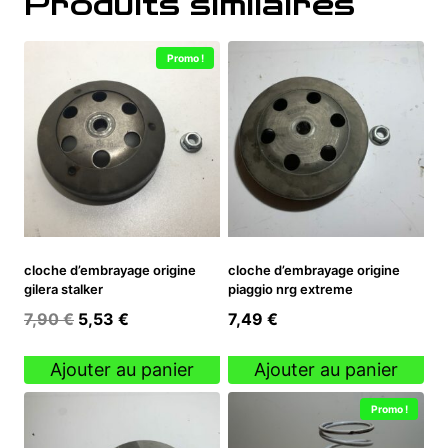
Produits similaires
Promo !
cloche d’embrayage origine
cloche d’embrayage origine
gilera stalker
piaggio nrg extreme
Le
Le
7,90
€
5,53
€
7,49
€
prix
prix
initial
actuel
Ajouter au panier
Ajouter au panier
était :
est :
Promo !
7,90 €.
5,53 €.