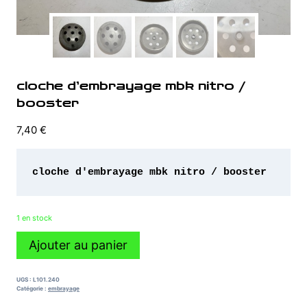
cloche d’embrayage mbk nitro /
booster
7,40
€
cloche d'embrayage mbk nitro / booster
1 en stock
quantité
Ajouter au panier
de
cloche
d'embrayage
UGS :
L101.240
mbk
Catégorie :
embrayage
nitro