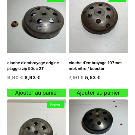
cloche d’embrayage origine
cloche d’embrayage 107mm
piaggio zip 50cc 2T
mbk nitro / booster
Le
Le
Le
Le
9,90
€
6,93
€
7,90
€
5,53
€
prix
prix
prix
prix
initial
actuel
initial
actuel
Ajouter au panier
Ajouter au panier
était :
est :
était :
est :
Promo !
9,90 €.
6,93 €.
7,90 €.
5,53 €.