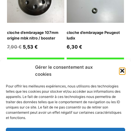
cloche d’embrayage 107mm
cloche d’embrayage Peugeot
origine mbk nitro / booster
ludix
Le
Le
7,90
€
5,53
€
6,30
€
prix
prix
initial
actuel
Ajouter au panier
Ajouter au panier
Gérer le consentement aux
était :
est :
cookies
7,90 €.
5,53 €.
INFORMATION
Pour offrir les meilleures expériences, nous utilisons des technologies
telles que les cookies pour stocker et/ou accéder aux informations des
Mon compte
appareils. Le fait de consentir à ces technologies nous permettra de
traiter des données telles que le comportement de navigation ou les ID
Nous contacter
uniques sur ce site. Le fait de ne pas consentir ou de retirer son
Mode paiement
consentement peut avoir un effet négatif sur certaines caractéristiques
Nos services
et fonctions.
Conditions générales de vente
Politique de confidentialité