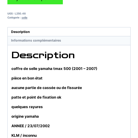
de
coffre
de
UGS :
L250.48
selle
Catégorie :
selle
yamaha
tmax
Description
500
Informations complémentaires
(2001
-
Description
2007)
coffre de selle yamaha tmax 500 (2001 – 2007)
pièce en bon état
aucune partie de cassée ou de fissurée
patte et point de fixation ok
quelques rayures
origine yamaha
ANNEE / 23/07/2002
KLM / inconnu