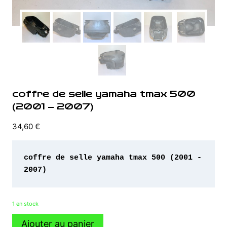
coffre de selle yamaha tmax 500
(2001 – 2007)
34,60
€
coffre de selle yamaha tmax 500 (2001 - 
2007)
1 en stock
quantité
Ajouter au panier