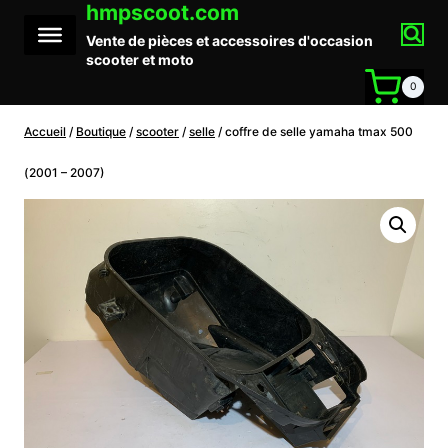
hmpscoot.com
Aller
au
Vente de pièces et accessoires d'occasion
contenu
scooter et moto
0
Accueil
/
Boutique
/
scooter
/
selle
/
coffre de selle yamaha tmax 500
(2001 – 2007)