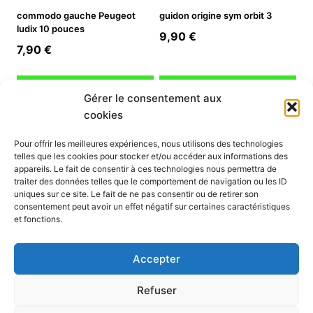
commodo gauche Peugeot
guidon origine sym orbit 3
ludix 10 pouces
9,90
€
7,90
€
Ajouter au panier
Ajouter au panier
Gérer le consentement aux
cookies
INFORMATION
Pour offrir les meilleures expériences, nous utilisons des technologies
telles que les cookies pour stocker et/ou accéder aux informations des
Mon compte
appareils. Le fait de consentir à ces technologies nous permettra de
traiter des données telles que le comportement de navigation ou les ID
Nous contacter
uniques sur ce site. Le fait de ne pas consentir ou de retirer son
Mode paiement
consentement peut avoir un effet négatif sur certaines caractéristiques
Nos services
et fonctions.
Conditions générales de vente
Politique de confidentialité
Accepter
Mentions légales
Politique de cookies (UE)
Refuser