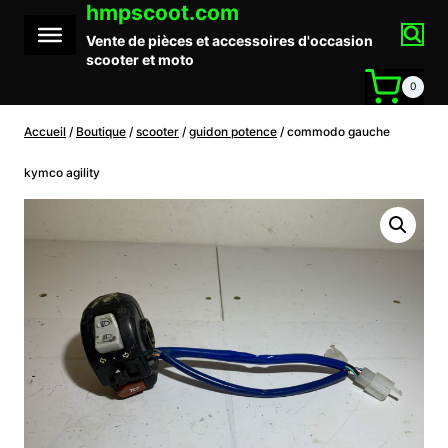
hmpscoot.com
Aller
au
Vente de pièces et accessoires d'occasion
contenu
scooter et moto
0
Accueil
/
Boutique
/
scooter
/
guidon potence
/
commodo gauche
kymco agility