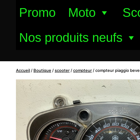
Aller
Promo
Moto
Sc
au
contenu
Nos produits neufs
Accueil
/
Boutique
/
scooter
/
compteur
/
compteur piaggio bever