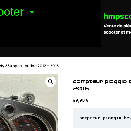
ooter
hmpsc
Vente de piè
scooter et m
ly 350 sport touring 2012 – 2016
compteur piaggio 
2016
99,90
€
compteur piaggio be