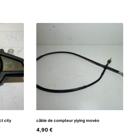
t city
câble de compteur yiying movéo
4,90
€