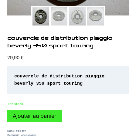
couvercle de distribution piaggio
beverly 350 sport touring
29,90
€
couvercle de distribution piaggio 
beverly 350 sport touring
1 en stock
quantité
Ajouter au panier
de
couvercle
de
UGS :
L249.120
distribution
Catégorie :
accessoires