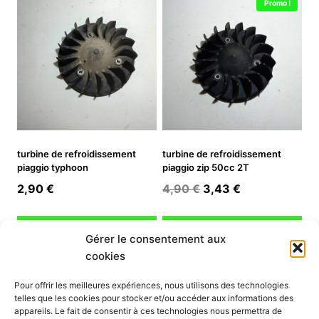
Promo !
2,90 €.
2,03 €.
turbine de refroidissement
turbine de refroidissement
piaggio typhoon
piaggio zip 50cc 2T
Le
Le
2,90
€
4,90
€
3,43
€
prix
prix
initial
actuel
Ajouter au panier
Ajouter au panier
Gérer le consentement aux
était :
est :
cookies
4,90 €.
3,43 €.
INFORMATION
Pour offrir les meilleures expériences, nous utilisons des technologies
telles que les cookies pour stocker et/ou accéder aux informations des
Mon compte
appareils. Le fait de consentir à ces technologies nous permettra de