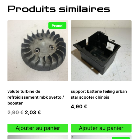
Produits similaires
Promo !
volute turbine de
support batterie feiling urban
refroidissement mbk ovetto /
star scooter chinois
booster
4,90
€
Le
Le
2,90
€
2,03
€
prix
prix
initial
actuel
Ajouter au panier
Ajouter au panier
était :
est :