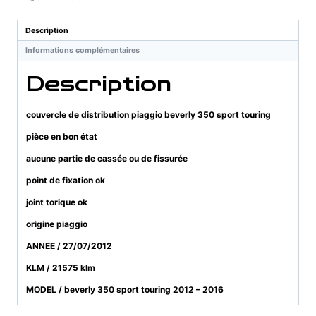
piaggio
beverly
Description
350
Informations complémentaires
sport
touring
Description
couvercle de distribution piaggio beverly 350 sport touring
pièce en bon état
aucune partie de cassée ou de fissurée
point de fixation ok
joint torique ok
origine piaggio
ANNEE / 27/07/2012
KLM / 21575 klm
MODEL / beverly 350 sport touring 2012 – 2016