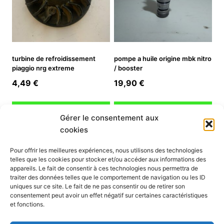
turbine de refroidissement
pompe a huile origine mbk nitro
piaggio nrg extreme
/ booster
4,49
€
19,90
€
Ajouter au panier
Ajouter au panier
Gérer le consentement aux
cookies
INFORMATION
Pour offrir les meilleures expériences, nous utilisons des technologies
telles que les cookies pour stocker et/ou accéder aux informations des
Mon compte
appareils. Le fait de consentir à ces technologies nous permettra de
traiter des données telles que le comportement de navigation ou les ID
Nous contacter
uniques sur ce site. Le fait de ne pas consentir ou de retirer son
Mode paiement
consentement peut avoir un effet négatif sur certaines caractéristiques
Nos services
et fonctions.
Conditions générales de vente
Politique de confidentialité