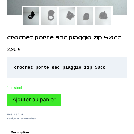
crochet porte sac piaggio zip 50cc
2,90
€
1 en stock
quantité
Ajouter au panier
de
crochet
porte
UGS :
L32.31
sac
Catégorie :
accessoires
piaggio
zip
Description