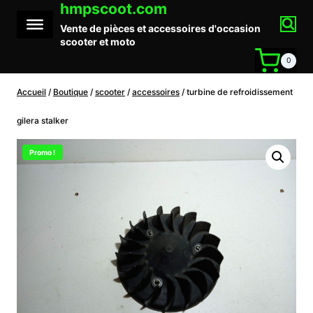
hmpscoot.com
Aller
au
Vente de pièces et accessoires d'occasion
contenu
scooter et moto
0
Accueil
/
Boutique
/
scooter
/
accessoires
/
turbine de refroidissement
gilera stalker
Promo !