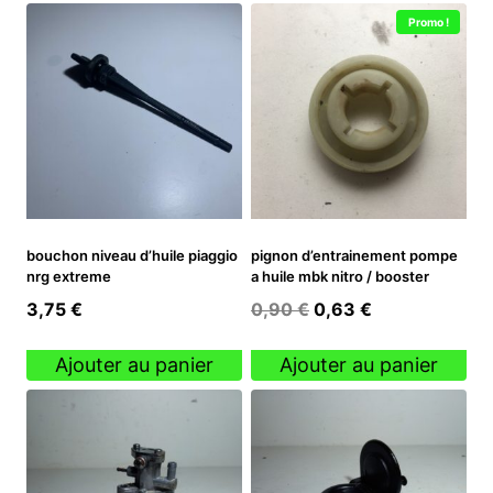
Promo !
bouchon niveau d’huile piaggio
pignon d’entrainement pompe
nrg extreme
a huile mbk nitro / booster
Le
Le
3,75
€
0,90
€
0,63
€
prix
prix
initial
actuel
Ajouter au panier
Ajouter au panier
était :
est :
0,90 €.
0,63 €.