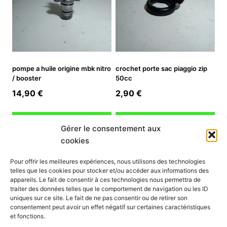
pompe a huile origine mbk nitro
crochet porte sac piaggio zip
/ booster
50cc
14,90
€
2,90
€
Ajouter au panier
Ajouter au panier
Gérer le consentement aux
cookies
INFORMATION
Pour offrir les meilleures expériences, nous utilisons des technologies
telles que les cookies pour stocker et/ou accéder aux informations des
Mon compte
appareils. Le fait de consentir à ces technologies nous permettra de
traiter des données telles que le comportement de navigation ou les ID
Nous contacter
uniques sur ce site. Le fait de ne pas consentir ou de retirer son
Mode paiement
consentement peut avoir un effet négatif sur certaines caractéristiques
Nos services
et fonctions.
Conditions générales de vente